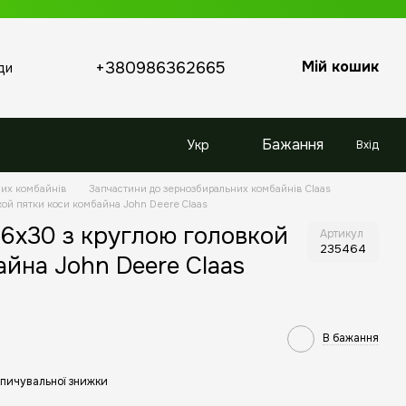
Мій кошик
+380986362665
ди
Бажання
Укр
Вхід
них комбайнів
Запчастини до зернозбиральних комбайнів Claas
кой пятки коси комбайна John Deere Claas
 6x30 з круглою головкой
Артикул
235464
айна John Deere Claas
В бажання
пичувальної знижки