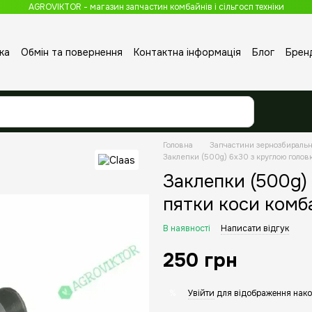
AGROVIKTOR - магазин запчастин комбайнів і сільгосп техніки
ка
Обмін та повернення
Контактна інформація
Блог
Брен
Головна
Запчастини зернозбираль
Заклeпки (500g) 6x30 з круглою голов
Заклeпки (500g)
пятки коси комб
В наявності
Написати відгук
250 грн
Увійти
для відображення нако
%