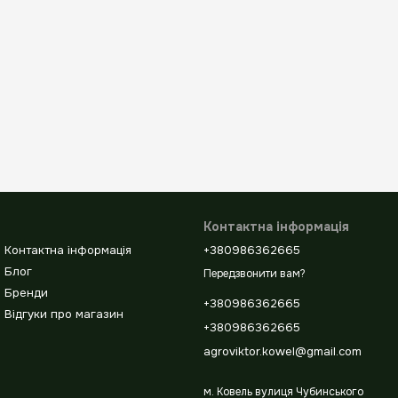
Контактна інформація
Контактна інформація
+380986362665
Блог
Передзвонити вам?
Бренди
+380986362665
Відгуки про магазин
+380986362665
agroviktor.kowel@gmail.com
м. Ковель вулиця Чубинського