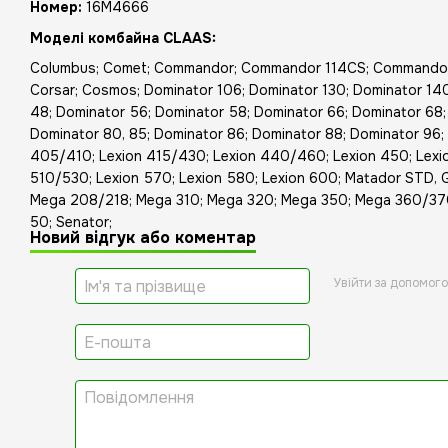
Номер:
16M4666
Моделі комбайна CLAAS:
Columbus; Comet; Commandor; Commandor 114CS; Commandor 
Corsar; Cosmos; Dominator 106; Dominator 130; Dominator 140
48; Dominator 56; Dominator 58; Dominator 66; Dominator 68;
Dominator 80, 85; Dominator 86; Dominator 88; Dominator 96; 
405/410; Lexion 415/430; Lexion 440/460; Lexion 450; Lexio
510/530; Lexion 570; Lexion 580; Lexion 600; Matador STD, 
Mega 208/218; Mega 310; Mega 320; Mega 350; Mega 360/370;
50; Senator;
Новий відгук або коментар
Увійти за допомог