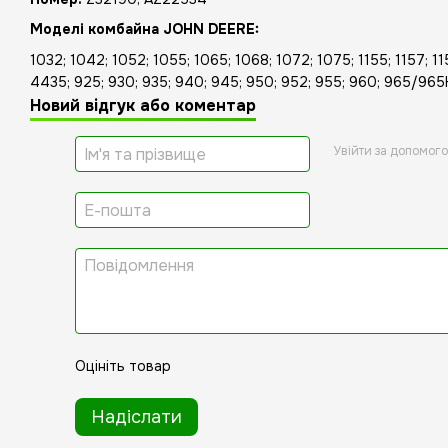
Моделі комбайна JOHN DEERE:
1032; 1042; 1052; 1055; 1065; 1068; 1072; 1075; 1155; 1157; 11
4435; 925; 930; 935; 940; 945; 950; 952; 955; 960; 965/965
Новий відгук або коментар
Увійти за допомог
Оцініть товар
Надіслати