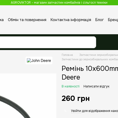
AGROVIKTOR - магазин запчастин комбайнів і сільгосп техніки
ка
Обмін та повернення
Контактна інформація
Блог
Брен
Головна
Запчастини зернозбираль
Запчастини до зернозбиральних комба
Ремінь 10x600mm
Deere
В наявності
Написати відгук
260 грн
Увійти
для відображення нако
%