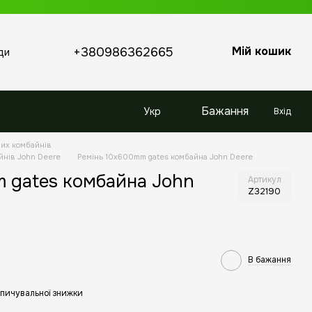
Мій кошик
+380986362665
ди
Бажання
Укр
Вхід
них комбайнів
йнів John Deere
Ремінь 10x600mm gates комбайна John Deere
 gates комбайна John
Артикул
Z32190
В бажання
пичувальної знижки