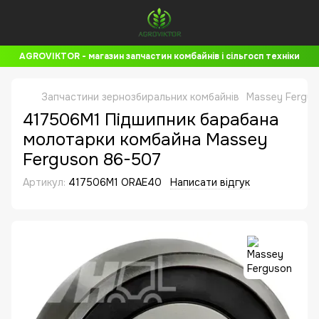
AGROVIKTOR - магазин запчастин комбайнів і сільгосп техніки
Запчастини зернозбиральних комбайнів
Massey Fergus
417506M1 Підшипник барабана
молотарки комбайна Massey
Ferguson 86-507
Артикул:
417506M1 ORAE40
Написати відгук