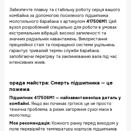
Забезпечте плавну та стабільну роботу серця вашого
комбайна за допомогою посиленого підшипника
молотильного барабана з артикулом
417506M1
. Цей
вузол розроблений спеціально для роботи в умовах
екстремальних вібрацій, високої запиленості та
значних радіальних навантажень. Використання
прецизійної сталі та покращеної системи ущільнень
гарантує тривалий термін служби барабана,
запобігаючи перегріву та заклинюванню вала під час
інтенсивних жнив.
орада майстра: Смерть підшипника — це
пожежа
Підшипник 417506M1 — найзавантаженіша деталь у
комбайні.
Якщо він починає грітися, це не просто
технічна проблема, а ризик загоряння сухої маси в
молотилці.
Моя рекомендація:
Кожного ранку перед виходом у
поле перевіряйте температуру корпусів підшипників