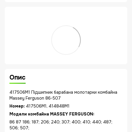
Опис
417506M1 Підшипник барабана молотарки комбайна
Massey Ferguson 86-507
Номер:
417506M1, 414848M1
Модели комбайна MASSEY FERGUSON:
86 87 186; 187; 206; 240; 307; 400; 410; 440; 487;
506; 507;