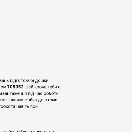
вань підготовчої дошки
улом
705053
. Цей кронштейн є
 навантаження під час роботи
алі, планка стійка до втоми
грохота навіть при
а сайлентблоки виконані з