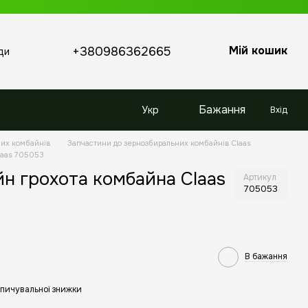
Мій кошик
+380986362665
ди
Бажання
Укр
Вхід
них комбайнів
Запчастини до зернозбиральних комбайнів Claas
laas 705053
н грохота комбайна Claas
Артикул
705053
В бажання
пичувальної знижки