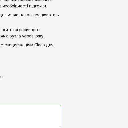
 необхідності підгонки.
дозволяє деталі працювати в
.
логи та агресивного
енню вузла через іржу.
м специфікаціям Claas для
ою