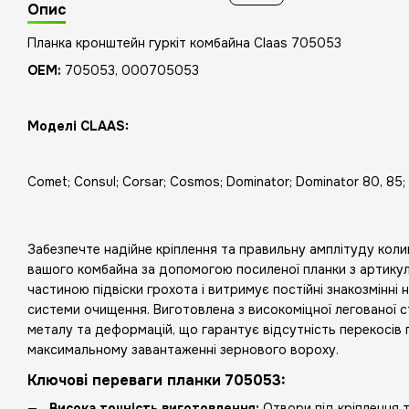
Опис
Планка кронштейн гуркіт комбайна Claas 705053
ОЕМ:
705053, 000705053
Моделі CLAAS:
Comet; Consul; Corsar; Cosmos; Dominator; Dominator 80, 85;
Забезпечте надійне кріплення та правильну амплітуду коли
вашого комбайна за допомогою посиленої планки з артик
частиною підвіски грохота і витримує постійні знакозмінні
системи очищення. Виготовлена з високоміцної легованої ст
металу та деформацій, що гарантує відсутність перекосів 
максимальному завантаженні зернового вороху.
Ключові переваги планки 705053:
Висока точність виготовлення:
Отвори під кріплення т