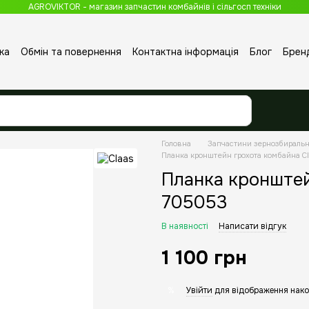
AGROVIKTOR - магазин запчастин комбайнів і сільгосп техніки
ка
Обмін та повернення
Контактна інформація
Блог
Брен
Головна
Запчастини зернозбираль
Планка кронштейн грохота комбайна C
Планка кронштей
705053
В наявності
Написати відгук
1 100 грн
Увійти
для відображення нако
%