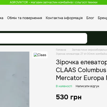
AGROVIKTOR - магазин запчастин комбайнів і сільгосп техніки
ка
Обмін та повернення
Контактна інформація
Блог
Брен
Головна
Запчастини зернозбираль
Зірочка елеватора Z7 d=30mm комбайна
Зірочка елевато
CLAAS Columbus 
Mercator Europa
В наявності
Написати відгук
530 грн