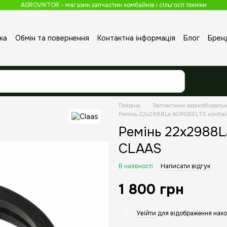
AGROVIKTOR - магазин запчастин комбайнів і сільгосп техніки
ка
Обмін та повернення
Контактна інформація
Блог
Брен
Головна
Запчастини зернозбираль
Ремінь 22x2988La AGROBELTS комба
Ремінь 22x2988
CLAAS
В наявності
Написати відгук
1 800 грн
Увійти
для відображення нако
%