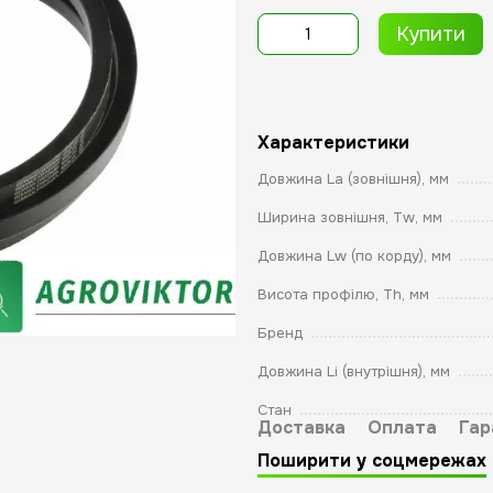
Купити
Характеристики
Довжина La (зовнішня), мм
Ширина зовнішня, Tw, мм
Довжина Lw (по корду), мм
Висота профілю, Th, мм
Бренд
Довжина Li (внутрішня), мм
Стан
Доставка
Оплата
Гар
Поширити у соцмережах