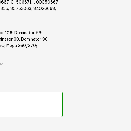
66710, 506671.1, 0005066711,
6355, 80753063, 84026668,
r 106; Dominator 56;
inator 88; Dominator 96;
50; Mega 360/370;
ою