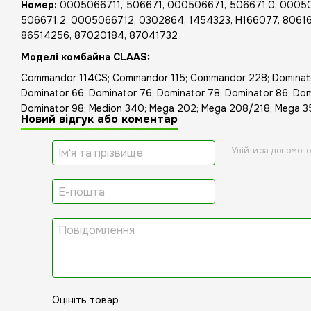
Номер:
0005066711, 506671, 000506671, 506671.0, 00050
506671.2, 0005066712, 0302864, 1454323, H166077, 8061
86514256, 87020184, 87041732
Моделі комбайна CLAAS:
Commandor 114CS; Commandor 115; Commandor 228; Dominato
Dominator 66; Dominator 76; Dominator 78; Dominator 86; Dom
Dominator 98; Medion 340; Mega 202; Mega 208/218; Mega 3
Новий відгук або коментар
Увійти за допомог
Оцініть товар