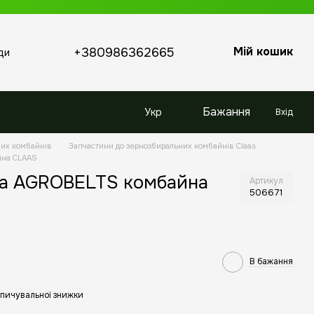
Мій кошик
+380986362665
ди
Бажання
Укр
Вхід
них комбайнів
Запчастини до зернозбиральних комбайнів Claas
йна CLAAS
La AGROBELTS комбайна
Артикул
506671
В бажання
пичувальної знижки