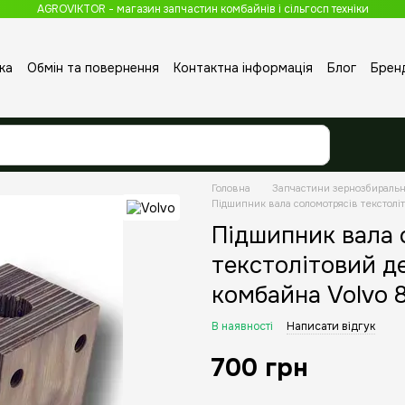
AGROVIKTOR - магазин запчастин комбайнів і сільгосп техніки
ка
Обмін та повернення
Контактна інформація
Блог
Брен
Головна
Запчастини зернозбираль
Підшипник вала соломотрясів текстолі
Підшипник вала 
текстолітовий д
комбайна Volvo 8
В наявності
Написати відгук
700 грн