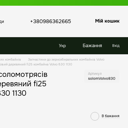
Мій кошик
+380986362665
ди
Бажання
Укр
Вхід
них комбайнів
Запчастини до зернозбиральних комбайнів Volvo
товий деревяний fi25 комбайна Volvo 830 1130
соломотрясів
Артикул
solomVolvo830
еревяний fi25
30 1130
В бажання