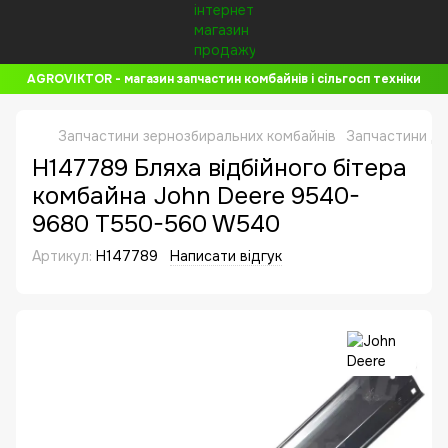
AGROVIKTOR - магазин запчастин комбайнів і сільгосп техніки
Запчастини зернозбиральних комбайнів
Запчастини до
H147789 Бляха відбійного бітера
комбайна John Deere 9540-
9680 T550-560 W540
Артикул:
H147789
Написати відгук