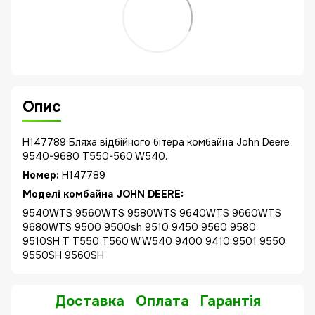
Опис
H147789 Бляха відбійного бітера комбайна John Deere
9540-9680 T550-560 W540.
Номер:
H147789
Моделі комбайна JOHN DEERE:
9540WTS 9560WTS 9580WTS 9640WTS 9660WTS
9680WTS 9500 9500sh 9510 9450 9560 9580
9510SH T T550 T560 W W540 9400 9410 9501 9550
9550SH 9560SH
Доставка
Оплата
Гарантія