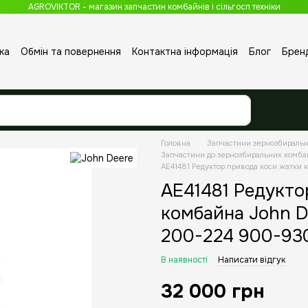
AGROVIKTOR - магазин запчастин комбайнів і сільгосп техніки
ка
Обмін та повернення
Контактна інформація
Блог
Брен
Головна
Запчастини зернозбираль
Запчастини до зернозбиральних комба
AE41481 Редуктор привода коси жатки
AE41481 Редукто
комбайна John D
200-224 900-93
В наявності
Написати відгук
32 000 грн