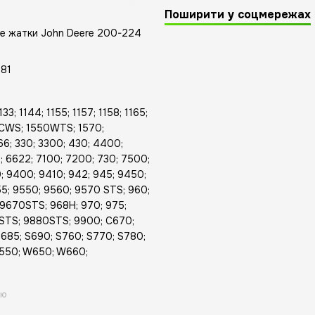
Поширити у соцмережах
e жатки John Deere 200-224
481
3; 1144; 1155; 1157; 1158; 1165;
550CWS; 1550WTS; 1570;
; 330; 3300; 430; 4400;
; 6622; 7100; 7200; 730; 7500;
0; 9400; 9410; 942; 945; 9450;
5; 9550; 9560; 9570 STS; 960;
9670STS; 968H; 970; 975;
STS; 9880STS; 9900; C670;
685; S690; S760; S770; S780;
550; W650; W660;
ою