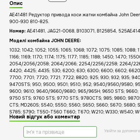
Опис
AE41481 Редуктор привода коси жатки комбайна John Deer
900-930 810-825.
Номер:
AE41481, JAG21-0068, B103071, B125854, 525AE41
Моделі комбайна JOHN DEERE:
1032; 1042; 1052; 1055; 1065; 1068; 1072; 1075; 1085; 1088; 113
1166; 1169; 1170; 1174; 1175; 1177; 1185; 1188; 1450; 1470; 1
2054/2056/2058; 2064/2066; 2254/2256/2258; 2264/2266
4420; 4425; 4435; 530; 6200; 630; 6300; 6600; 6602; 6620
7700; 7701; 7720; 7721; 7722; 8820; 925; 930; 932; 935; 94
9470STS; 950; 9500; 9501; 9510; 952; 9540/9560/9580; 95
9600; 9610; 9640/9660/9680; 965/965H; 9650 STS; 9660; 
9750 STS; 9760 STS; 9770 STS; 9780CTS; 985; 9860; 9870
CTS; MD260S; S540; S550; S560; S650; S660; S670; S680; S
S785; S790; T550-T560 T660; T670; W210; W330; W540; W
Новий відгук або коментар
Увійти за допомог