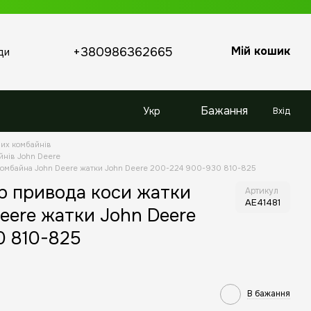
Мій кошик
+380986362665
ди
Бажання
Укр
Вхід
них комбайнів
йнів John Deere
 комбайна John Deere жатки John Deere 200-224 900-930 810-825
р привода коси жатки
Артикул
AE41481
eere жатки John Deere
0 810-825
В бажання