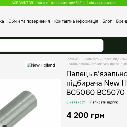
AGROVIKTOR - магазин запчастин комбайнів і сільгосп техніки
ка
Обмін та повернення
Контактна інформація
Блог
Брен
Головна
Запчастини прес-підбирач
Палець в’язального апарату пресс-пі
Палець в’язальн
підбирача New H
BC5060 BC5070
В наявності
Написати відгук
4 200 грн