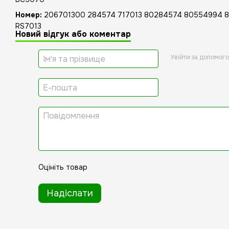
Номер:
206701300 284574 717013 80284574 80554994 8
RS7013
Новий відгук або коментар
Увійти за допомог
Оцініть товар
Надіслати