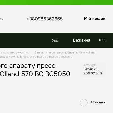
Мій кошик
+380986362665
ди
Бажання
Укр
Вхід
ів тюкових, рулонних
Запчастини до прес-підбирачів New Holland
дбирача New HOlland 570 BC BC5050 BC5060 BC5070
ого апарату пресс-
Артикул
B124079
Olland 570 BC BC5050
206701300
В бажання