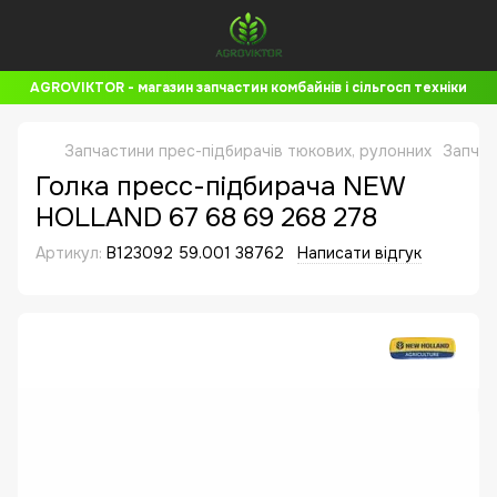
AGROVIKTOR - магазин запчастин комбайнів і сільгосп техніки
Запчастини прес-підбирачів тюкових, рулонних
Запчас
Голка пресс-підбирача NEW
HOLLAND 67 68 69 268 278
Артикул:
B123092 59.001 38762
Написати відгук