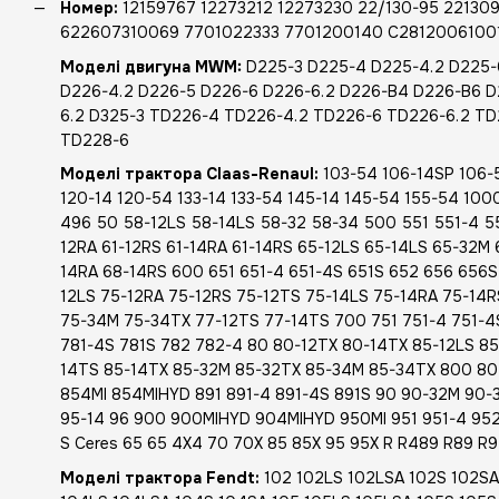
Номер:
12159767 12273212 12273230 22/130-95 2213
622607310069 7701022333 7701200140 C2812006100
Моделі двигуна MWM:
D225-3 D225-4 D225-4.2 D225-
D226-4.2 D226-5 D226-6 D226-6.2 D226-B4 D226-B6 D
6.2 D325-3 TD226-4 TD226-4.2 TD226-6 TD226-6.2 T
TD228-6
Моделі трактора Claas-Renaul:
103-54 106-14SP 106-54
120-14 120-54 133-14 133-54 145-14 145-54 155-54 1000
496 50 58-12LS 58-14LS 58-32 58-34 500 551 551-4 5
12RA 61-12RS 61-14RA 61-14RS 65-12LS 65-14LS 65-32M
14RA 68-14RS 600 651 651-4 651-4S 651S 652 656 656S 
12LS 75-12RA 75-12RS 75-12TS 75-14LS 75-14RA 75-14
75-34M 75-34TX 77-12TS 77-14TS 700 751 751-4 751-4S
781-4S 781S 782 782-4 80 80-12TX 80-14TX 85-12LS 85
14TS 85-14TX 85-32M 85-32TX 85-34M 85-34TX 800 8
854MI 854MIHYD 891 891-4 891-4S 891S 90 90-32M 90-
95-14 96 900 900MIHYD 904MIHYD 950MI 951 951-4 952 
S Ceres 65 65 4X4 70 70X 85 85X 95 95X R R489 R89 R
Моделі трактора Fendt:
102 102LS 102LSA 102S 102SA