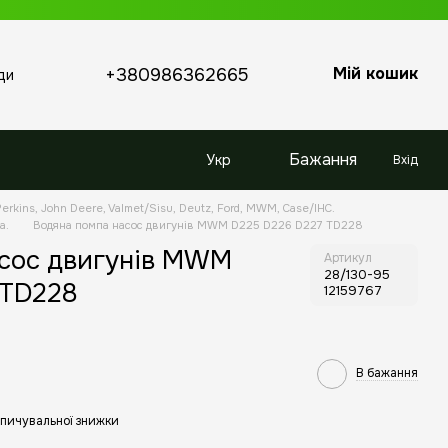
Мій кошик
+380986362665
ди
Бажання
Укр
Вхід
erkins, John Deere, Valmet/Sisu, Deutz, Ford, MWM, Case/IHC.
a.
Водяна помпа насос двигунів MWM D225 D226 D227 TD228
асос двигунів MWM
Артикул
28/130-95
 TD228
12159767
В бажання
пичувальної знижки