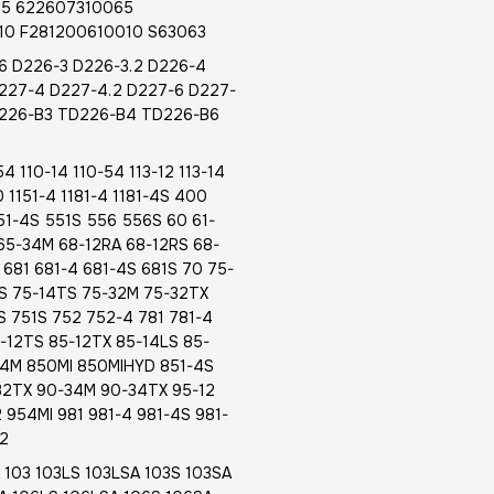
095 622607310065
10 F281200610010 S63063
6 D226-3 D226-3.2 D226-4
227-4 D227-4.2 D227-6 D227-
D226-B3 TD226-B4 TD226-B6
 110-14 110-54 113-12 113-14
 1151-4 1181-4 1181-4S 400
51-4S 551S 556 556S 60 61-
 65-34M 68-12RA 68-12RS 68-
681 681-4 681-4S 681S 70 75-
RS 75-14TS 75-32M 75-32TX
 751S 752 752-4 781 781-4
-12TS 85-12TX 85-14LS 85-
04M 850MI 850MIHYD 851-4S
32TX 90-34M 90-34TX 95-12
954MI 981 981-4 981-4S 981-
92
 103 103LS 103LSA 103S 103SA