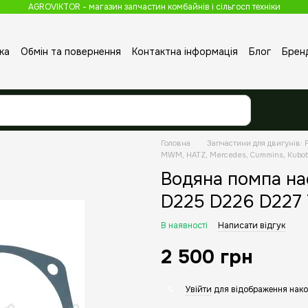
AGROVIKTOR - магазин запчастин комбайнів і сільгосп техніки
ка
Обмін та повернення
Контактна інформація
Блог
Брен
Головна
Запчастини для двигунів: P
MWM, HATZ, Mercedes, Cummins, Kubot
Водяна помпа н
D225 D226 D227
В наявності
Написати відгук
2 500 грн
Увійти
для відображення нако
%