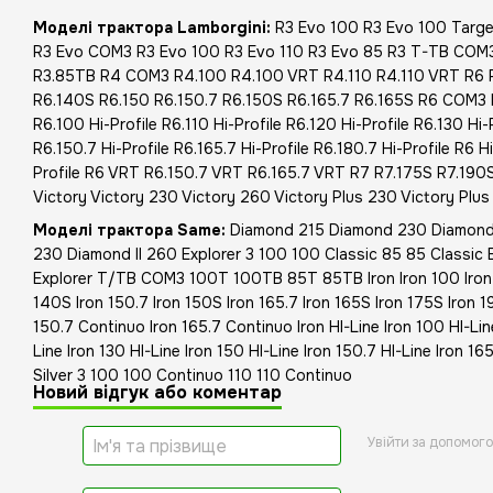
Моделі трактора Lamborgini:
R3 Evo 100 R3 Evo 100 Targe
R3 Evo COM3 R3 Evo 100 R3 Evo 110 R3 Evo 85 R3 T-TB COM
R3.85TB R4 COM3 R4.100 R4.100 VRT R4.110 R4.110 VRT R6 R
R6.140S R6.150 R6.150.7 R6.150S R6.165.7 R6.165S R6 COM3 R
R6.100 Hi-Profile R6.110 Hi-Profile R6.120 Hi-Profile R6.130 Hi-
R6.150.7 Hi-Profile R6.165.7 Hi-Profile R6.180.7 Hi-Profile R6 
Profile R6 VRT R6.150.7 VRT R6.165.7 VRT R7 R7.175S R7.19
Victory Victory 230 Victory 260 Victory Plus 230 Victory Plu
Моделі трактора Same:
Diamond 215 Diamond 230 Diamond
230 Diamond II 260 Explorer 3 100 100 Classic 85 85 Classic
Explorer T/TB COM3 100T 100TB 85T 85TB Iron Iron 100 Iron 1
140S Iron 150.7 Iron 150S Iron 165.7 Iron 165S Iron 175S Iron 
150.7 Continuo Iron 165.7 Continuo Iron HI-Line Iron 100 HI-Line
Line Iron 130 HI-Line Iron 150 HI-Line Iron 150.7 HI-Line Iron 165
Silver 3 100 100 Continuo 110 110 Continuo
Новий відгук або коментар
Увійти за допомог