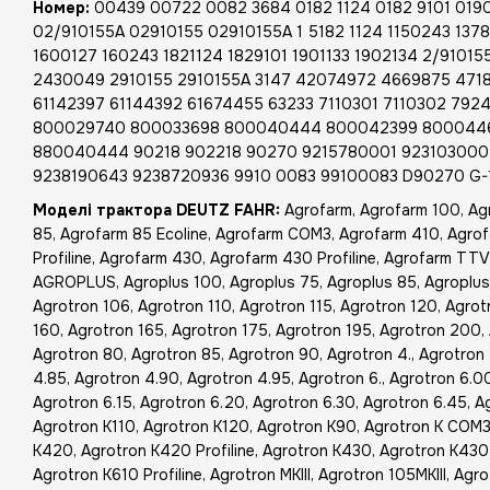
Номер:
00439 00722 0082 3684 0182 1124 0182 9101 0190
02/910155A 02910155 02910155A 1 5182 1124 1150243 137
1600127 160243 1821124 1829101 1901133 1902134 2/91015
2430049 2910155 2910155A 3147 42074972 4669875 471
61142397 61144392 61674455 63233 7110301 7110302 79
800029740 800033698 800040444 800042399 8000446
880040444 90218 902218 90270 9215780001 923103000
9238190643 9238720936 9910 0083 99100083 D90270 G
Моделі трактора DEUTZ FAHR:
Agrofarm, Agrofarm 100, Agr
85, Agrofarm 85 Ecoline, Agrofarm COM3, Agrofarm 410, Agro
Profiline, Agrofarm 430, Agrofarm 430 Profiline, Agrofarm 
AGROPLUS, Agroplus 100, Agroplus 75, Agroplus 85, Agroplus 
Agrotron 106, Agrotron 110, Agrotron 115, Agrotron 120, Agrot
160, Agrotron 165, Agrotron 175, Agrotron 195, Agrotron 200,
Agrotron 80, Agrotron 85, Agrotron 90, Agrotron 4., Agrotron
4.85, Agrotron 4.90, Agrotron 4.95, Agrotron 6., Agrotron 6.00
Agrotron 6.15, Agrotron 6.20, Agrotron 6.30, Agrotron 6.45, A
Agrotron K110, Agrotron K120, Agrotron K90, Agrotron K COM3
K420, Agrotron K420 Profiline, Agrotron K430, Agrotron K430 P
Agrotron K610 Profiline, Agrotron MKIII, Agrotron 105MKIII, Agro