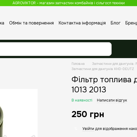
AGROVIKTOR - магазин запчастин комбайнів і сільгосп техніки
ка
Обмін та повернення
Контактна інформація
Блог
Брен
Головна
Запчастини для двигунів: P
Запчастини для двигунів KHD-DEUTZ
Фільтр топлива д
1013 2013
В наявності
Написати відгук
250 грн
Увійти
для відображення нако
%