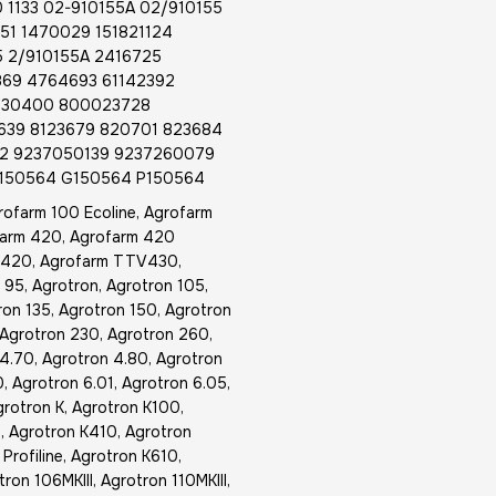
 1133 02-910155A 02/910155
851 1470029 151821124
5 2/910155A 2416725
869 4764693 61142392
2430400 800023728
39 8123679 820701 823684
2 9237050139 9237260079
-150564 G150564 P150564
ofarm 100 Ecoline, Agrofarm
farm 420, Agrofarm 420
TTV420, Agrofarm TTV430,
95, Agrotron, Agrotron 105,
ron 135, Agrotron 150, Agrotron
 Agrotron 230, Agrotron 260,
 4.70, Agrotron 4.80, Agrotron
, Agrotron 6.01, Agrotron 6.05,
grotron K, Agrotron K100,
, Agrotron K410, Agrotron
rofiline, Agrotron K610,
tron 106MKIII, Agrotron 110MKIII,