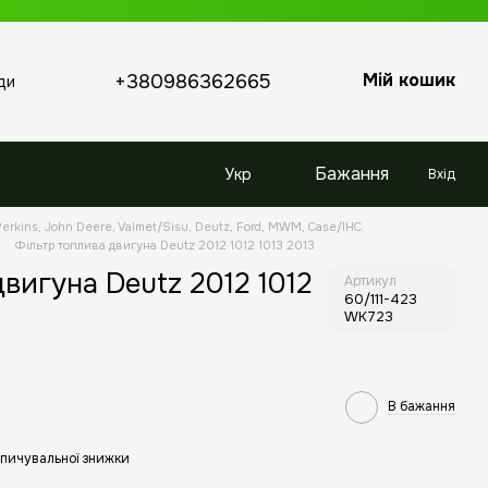
Мій кошик
+380986362665
ди
Бажання
Укр
Вхід
erkins, John Deere, Valmet/Sisu, Deutz, Ford, MWM, Case/IHC.
Фільтр топлива двигуна Deutz 2012 1012 1013 2013
вигуна Deutz 2012 1012
Артикул
60/111-423
WK723
В бажання
пичувальної знижки