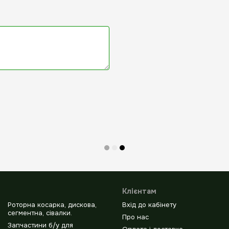
Клієнтам
Роторна косарка, дискова,
Вхід до кабінету
сегментна, сівалки.
Про нас
Запчастини б/у для