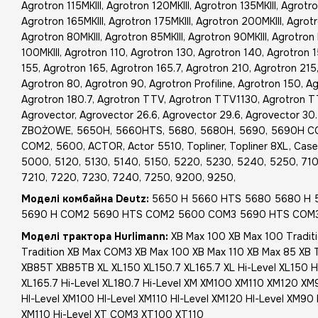
Agrotron 115MKIII, Agrotron 120MKIII, Agrotron 135MKIII, Agrotro
Agrotron 165MKIII, Agrotron 175MKIII, Agrotron 200MKIII, Agrotr
Agrotron 80MKIII, Agrotron 85MKIII, Agrotron 90MKIII, Agrotro
100MKIII, Agrotron 110, Agrotron 130, Agrotron 140, Agrotron 
155, Agrotron 165, Agrotron 165.7, Agrotron 210, Agrotron 215
Agrotron 80, Agrotron 90, Agrotron Profiline, Agrotron 150, Ag
Agrotron 180.7, Agrotron TTV, Agrotron TTV1130, Agrotron 
Agrovector, Agrovector 26.6, Agrovector 29.6, Agrovector 30
ZBOŻOWE, 5650H, 5660HTS, 5680, 5680H, 5690, 5690H 
COM2, 5600, ACTOR, Actor 5510, Topliner, Topliner 8XL, Case
5000, 5120, 5130, 5140, 5150, 5220, 5230, 5240, 5250, 710
7210, 7220, 7230, 7240, 7250, 9200, 9250,
Моделі комбайна Deutz:
5650 H 5660 HTS 5680 5680 H
5690 H COM2 5690 HTS COM2 5600 COM3 5690 HTS COM
Моделі трактора Hurlimann:
XB Max 100 XB Max 100 Tradit
Tradition XB Max COM3 XB Max 100 XB Max 110 XB Max 85 X
XB85T XB85TB XL XL150 XL150.7 XL165.7 XL Hi-Level XL150 Hi
XL165.7 Hi-Level XL180.7 Hi-Level XM XM100 XM110 XM120 
HI-Level XM100 HI-Level XM110 HI-Level XM120 HI-Level XM90 
XM110 Hi-Level XT COM3 XT100 XT110