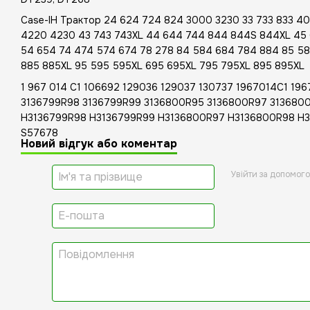
Case-IH Трактор 24 624 724 824 3000 3230 33 733 833 4
4220 4230 43 743 743XL 44 644 744 844 844S 844XL 45
54 654 74 474 574 674 78 278 84 584 684 784 884 85 5
885 885XL 95 595 595XL 695 695XL 795 795XL 895 895XL
1 967 014 C1 106692 129036 129037 130737 1967014C1 19
3136799R98 3136799R99 3136800R95 3136800R97 313680
H3136799R98 H3136799R99 H3136800R97 H3136800R98 H
S57678
Новий відгук або коментар
Увійти за допомог