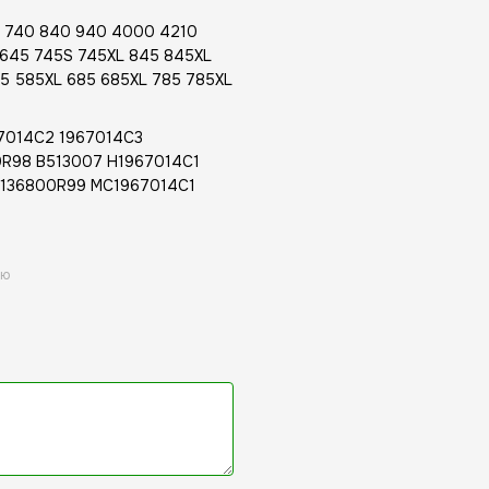
0 740 840 940 4000 4210
 645 745S 745XL 845 845XL
85 585XL 685 685XL 785 785XL
67014C2 1967014C3
0R98 B513007 H1967014C1
3136800R99 MC1967014C1
ою