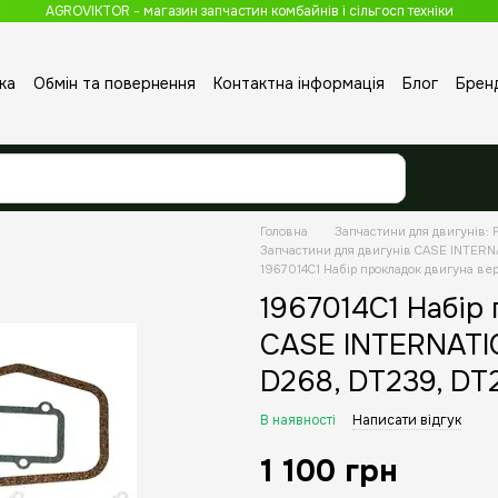
AGROVIKTOR - магазин запчастин комбайнів і сільгосп техніки
ка
Обмін та повернення
Контактна інформація
Блог
Брен
Головна
Запчастини для двигунів: P
Запчастини для двигунів CASE INTER
1967014C1 Набір прокладок двигуна в
1967014C1 Набір
CASE INTERNATIO
D268, DT239, DT
В наявності
Написати відгук
1 100 грн