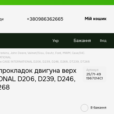
Мій кошик
+380986362665
ди
Бажання
Укр
Вхід
erkins, John Deere, Valmet/Sisu, Deutz, Ford, MWM, Case/IHC.
NATIONAL
ерх CASE INTERNATIONAL D206, D239, D246, D268, DT239, DT268
 прокладок двигуна верх
Артикул
25/71-49
NAL D206, D239, D246,
1967014C1
268
В бажання