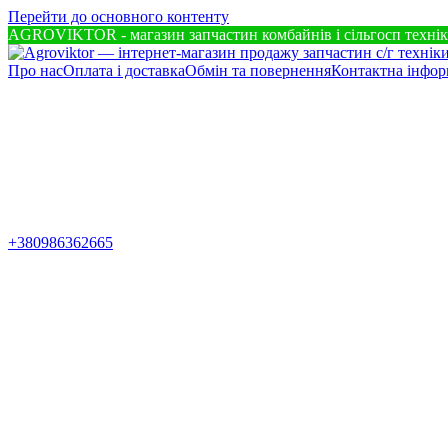
Перейти до основного контенту
AGROVIKTOR - магазин запчастин комбайнів і сільгосп техні
Про нас
Оплата і доставка
Обмін та повернення
Контактна інфор
+380986362665