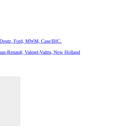
, Deutz, Ford, MWM, Case/IHC.
as-Renault, Valmet-Valtra, New Holland