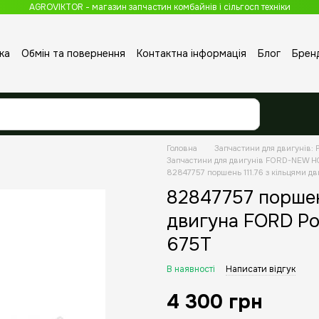
AGROVIKTOR - магазин запчастин комбайнів і сільгосп техніки
ка
Обмін та повернення
Контактна інформація
Блог
Брен
Головна
Запчастини для двигунів: P
Запчастини для двигунів FORD-NEW 
82847757 поршень 111.76 з кільцями д
82847757 поршень
двигуна FORD Pow
675T
В наявності
Написати відгук
4 300 грн