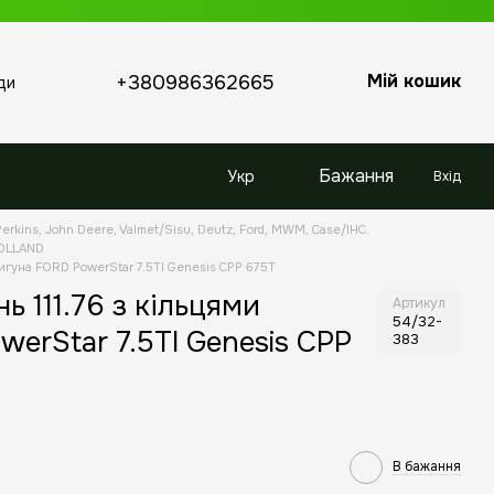
Мій кошик
+380986362665
ди
Бажання
Укр
Вхід
erkins, John Deere, Valmet/Sisu, Deutz, Ford, MWM, Case/IHC.
HOLLAND
вигуна FORD PowerStar 7.5TI Genesis CPP 675T
 111.76 з кільцями
Артикул
54/32-
erStar 7.5TI Genesis CPP
383
В бажання