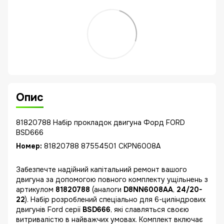
Опис
81820788 Набір прокладок двигуна Форд FORD
BSD666
Номер:
81820788 87554501 CKPN6008A
Забезпечте надійний капітальний ремонт вашого
двигуна за допомогою повного комплекту ущільнень з
артикулом
81820788
(аналоги
D8NN6008AA
,
24/20-
22
). Набір розроблений спеціально для 6-циліндрових
двигунів Ford серії
BSD666
, які славляться своєю
витривалістю в найважчих умовах. Комплект включає