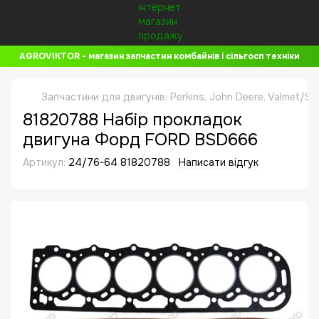
AGROVIKTOR - магазин запчастин комбайнів і сільгосп техніки
Запчастини для двигунів: Perkins, John Deere, Valmet/Si
81820788 Набір прокладок
двигуна Форд FORD BSD666
Артикул:
24/76-64 81820788
Написати відгук