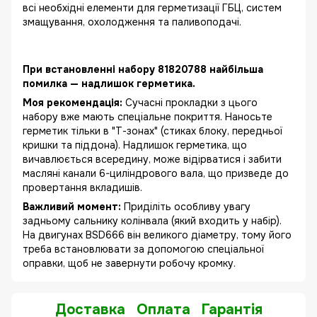
всі необхідні елементи для герметизації ГБЦ, систем
змащування, охолодження та паливоподачі.
При встановленні набору 81820788 найбільша
помилка — надлишок герметика.
Моя рекомендація:
Сучасні прокладки з цього
набору вже мають спеціальне покриття. Наносьте
герметик тільки в "Т-зонах" (стиках блоку, передньої
кришки та піддона). Надлишок герметика, що
вичавлюється всередину, може відірватися і забити
масляні канали 6-циліндрового вала, що призведе до
провертання вкладишів.
Важливий момент:
Приділіть особливу увагу
задньому сальнику колінвала (який входить у набір).
На двигунах BSD666 він великого діаметру, тому його
треба встановлювати за допомогою спеціальної
оправки, щоб не завернути робочу кромку.
Доставка
Оплата
Гарантія