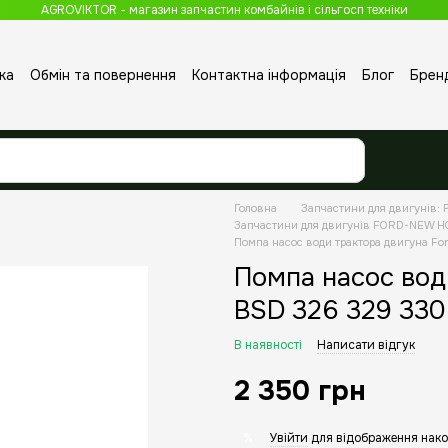
AGROVIKTOR - магазин запчастин комбайнів і сільгосп техніки
ка
Обмін та повернення
Контактна інформація
Блог
Брен
Головна
Запчастини для двигунів: P
Запчастини для двигунів FORD-NEW 
Помпа насос води трактора двигуна Fo
Помпа насос вод
BSD 326 329 330
В наявності
Написати відгук
2 350 грн
Увійти
для відображення нако
%