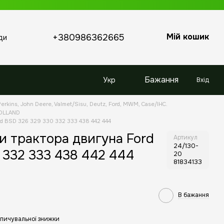
Мій кошик
+380986362665
ди
Бажання
Укр
Вхід
erkins, John Deere, Valmet/Sisu, Deutz, Ford, MWM, Case/IHC.
HOLLAND
rd BSD 326 329 330 332 333 438 442 444
и трактора двигуна Ford
Артикул
24/130-
 332 333 438 442 444
20
81834133
В бажання
пичувальної знижки