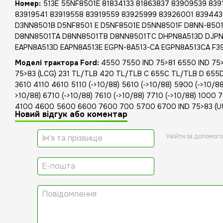
Номер:
513E 55NF8501E 81834133 81863837 83909539 839
83919541 83919558 83919559 83925999 83926001 83944
D3NN8501B D5NF8501 E D5NF8501E D5NN8501F D8NN-850
D8NN8501TA D8NN8501TB D8NN8501TC DHPN8A513D DJPN
EAPN8A513D EAPN8A513E EGPN-8A513-CA EGPN8A513CA F3
Моделі трактора Ford:
4550 7550 IND 75>81 6550 IND 75>8
75>83 (LCG) 231 TL/TLB 420 TL/TLB C 655C TL/TLB D 655D 
3610 4110 4610 5110 (->10/88) 5610 (->10/88) 5900 (->10/88)
>10/88) 6710 (->10/88) 7610 (->10/88) 7710 (->10/88) 100
4100 4600 5600 6600 7600 700 5700 6700 IND 75>83 (Util
Новий відгук або коментар
Увійти за допомог