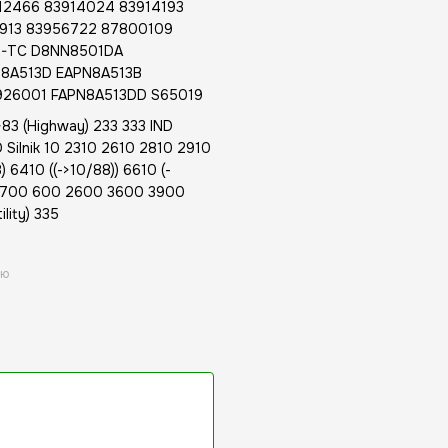
12466 83914024 83914193
3913 83956722 87800109
1-TC D8NN8501DA
8A513D EAPN8A513B
926001 FAPN8A513DD S65019
3 (Highway) 233 333 IND
Silnik 10 2310 2610 2810 2910
 6410 ((->10/88)) 6610 (-
0 7700 600 2600 3600 3900
ity) 335
ою