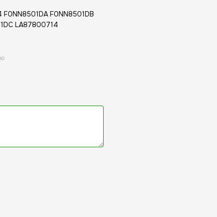
4 F0NN8501DA F0NN8501DB
1DC LA87800714
ою