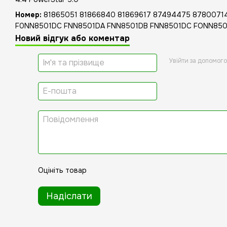
Номер:
81865051 81866840 81869617 87494475 8780071
F0NN8501DC FNN8501DA FNN8501DB FNN8501DC FONN850
Новий відгук або коментар
Увійти за допомог
Оцініть товар
Надіслати