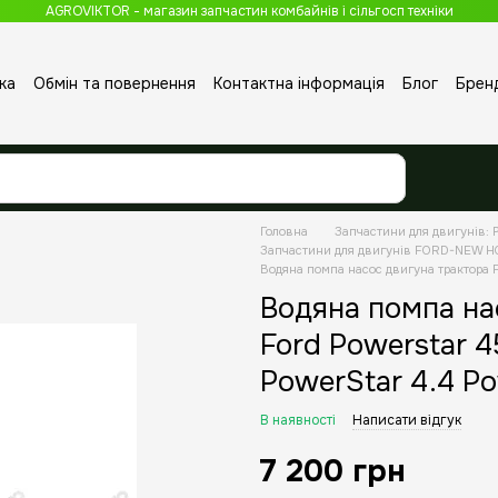
AGROVIKTOR - магазин запчастин комбайнів і сільгосп техніки
ка
Обмін та повернення
Контактна інформація
Блог
Брен
Головна
Запчастини для двигунів: P
Запчастини для двигунів FORD-NEW 
Водяна помпа насос двигуна трактора F
Водяна помпа на
Ford Powerstar 
PowerStar 4.4 Po
В наявності
Написати відгук
7 200 грн