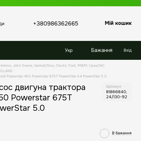
Мій кошик
+380986362665
ди
Бажання
Укр
Вхід
erkins, John Deere, Valmet/Sisu, Deutz, Ford, MWM, Case/IHC.
HOLLAND
ord Powerstar 450 Powerstar 675T PowerStar 4.4 PowerStar 5.0
сос двигуна трактора
Артикул
81866840,
450 Powerstar 675T
24/130-92
werStar 5.0
В бажання