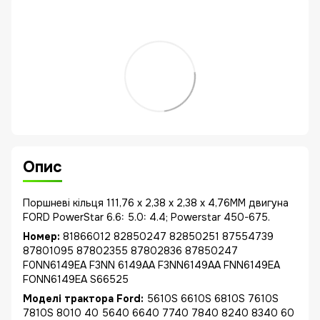
Опис
Поршневі кільця 111,76 x 2,38 x 2,38 x 4,76MM двигуна
FORD PowerStar 6.6: 5.0: 4.4; Powerstar 450-675.
Номер:
81866012 82850247 82850251 87554739
87801095 87802355 87802836 87850247
F0NN6149EA F3NN 6149AA F3NN6149AA FNN6149EA
FONN6149EA S66525
Моделі трактора Ford:
5610S 6610S 6810S 7610S
7810S 8010 40 5640 6640 7740 7840 8240 8340 60