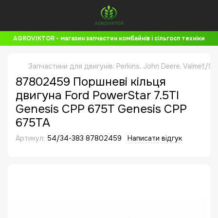
AGROVIKTOR - магазин запчастин комбайнів і сільгосп техніки
Запчастини для двигунів: Perkins, John Deere, Valmet/Si
87802459 Поршневі кільця
двигуна Ford PowerStar 7.5TI
Genesis CPP 675T Genesis CPP
675TA
Артикул:
54/34-383 87802459
Написати відгук