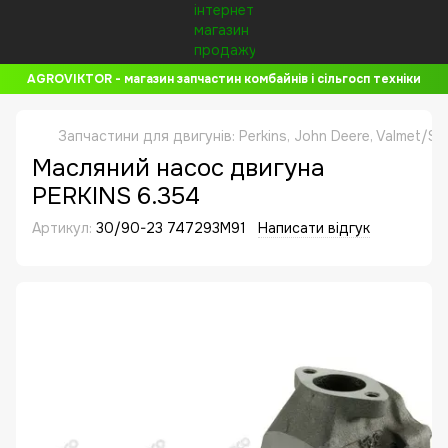
AGROVIKTOR - магазин запчастин комбайнів і сільгосп техніки
Запчастини для двигунів: Perkins, John Deere, Valmet/Si
Маcляний насос двигуна
PERKINS 6.354
Артикул:
30/90-23 747293M91
Написати відгук