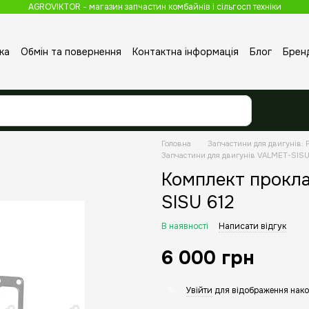
AGROVIKTOR - магазин запчастин комбайнів і сільгосп техніки
ка
Обмін та повернення
Контактна інформація
Блог
Брен
Головна
Запчастини для двигунів: P
Запчастини для двигунів VALMET-SIS
Комплект прокл
SISU 612
В наявності
Написати відгук
6 000 грн
Увійти
для відображення нако
%