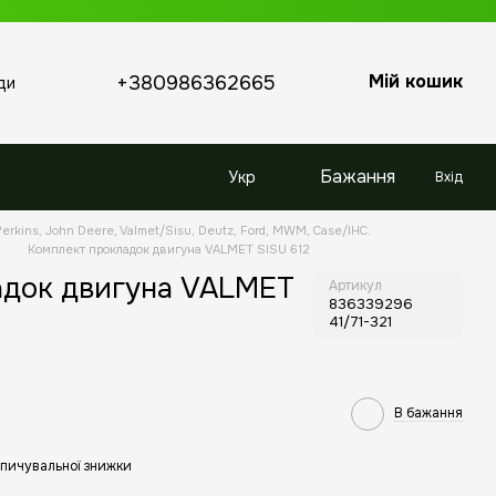
Мій кошик
+380986362665
ди
Бажання
Укр
Вхід
erkins, John Deere, Valmet/Sisu, Deutz, Ford, MWM, Case/IHC.
U
Комплект прокладок двигуна VALMET SISU 612
адок двигуна VALMET
Артикул
836339296
41/71-321
В бажання
пичувальної знижки