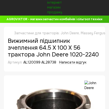
AGROVIKTOR - магазин запчастин комбайнів і сільгосп техніки
Запчастини для тракторів: John Deere, Massey Ferguson, 
Вижимний підшипник
зчеплення 64.5 X 100 X 56
трактора John Deere 1020-2240
Артикул:
AL120099 AL28738
Написати відгук