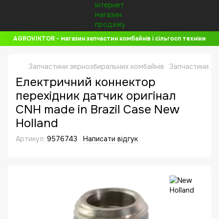
AGROVIKTOR - магазин запчастин комбайнів і сільгосп техніки
Запчастини зернозбиральних комбайнів
Запчастини до
Електричний коннектор
перехідник датчик оригінал
CNH made in Brazil Case New
Holland
Артикул:
9576743
Написати відгук