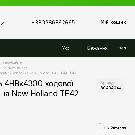
Мій кошик
+380986362665
ди
Бажання
Укр
Вхід
них комбайнів
йнів New Holland
ловний комбайна New Holland TF42 TF44 TF46
ь 4HBx4300 ходової
Артикул
80434044
на New Holland TF42
В бажання