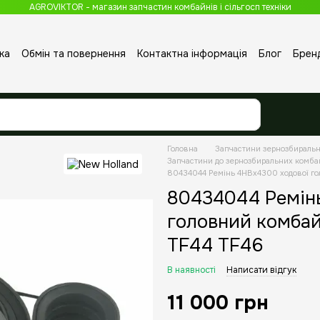
AGROVIKTOR - магазин запчастин комбайнів і сільгосп техніки
ка
Обмін та повернення
Контактна інформація
Блог
Брен
Головна
Запчастини зернозбираль
Запчастини до зернозбиральних комба
80434044 Ремінь 4HBx4300 ходової го
80434044 Ремін
головний комбай
TF44 TF46
В наявності
Написати відгук
11 000 грн