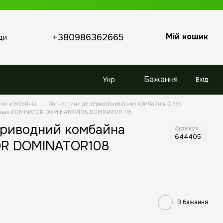
Мій кошик
+380986362665
ди
Бажання
Укр
Вхід
них комбайнів
Запчастини до зернозбиральних комбайнів Claas
CLaas DOMINATOR DOMINATOR108 DOMINATOR 118
приводний комбайна
Артикул
644405
OR DOMINATOR108
В бажання