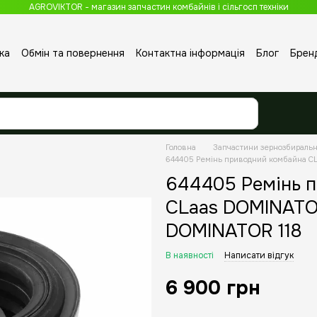
AGROVIKTOR - магазин запчастин комбайнів і сільгосп техніки
ка
Обмін та повернення
Контактна інформація
Блог
Брен
Головна
Запчастини зернозбираль
644405 Ремінь приводний комбайна 
644405 Ремінь 
CLaas DOMINAT
DOMINATOR 118
В наявності
Написати відгук
6 900 грн