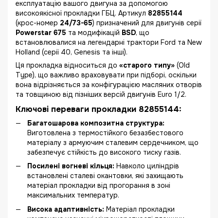
експлуатацію вашого двигуна за допомогою
високоякісної прокладки ГБЦ. Артикул
82855144
(крос-номер
24/73-65
) призначений для двигунів серії
Powerstar 675
та модифікацій
BSD
, що
встановлювалися на легендарні трактори Ford та New
Holland (серії 40, Genesis та інші).
Ця прокладка відноситься до
«старого типу»
(Old
Type), що важливо враховувати при підборі, оскільки
вона відрізняється за конфігурацією масляних отворів
та товщиною від пізніших версій двигунів Euro 1/2.
Ключові переваги прокладки 82855144:
Багатошарова композитна структура:
Виготовлена з термостійкого безазбестового
матеріалу з армуючим сталевим сердечником, що
забезпечує стійкість до високого тиску газів.
Посилені вогневі кільця:
Навколо циліндрів
встановлені сталеві окантовки, які захищають
матеріал прокладки від прогорання в зоні
максимальних температур.
Висока адаптивність:
Матеріал прокладки