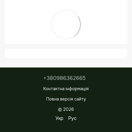
+380986362665
Контактна інформація
Повна версія сайту
© 2026
Укр
Рус