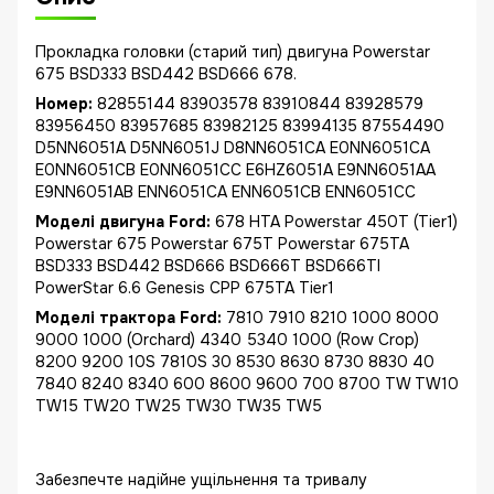
Прокладка головки (старий тип) двигуна Powerstar
675 BSD333 BSD442 BSD666 678.
Номер:
82855144 83903578 83910844 83928579
83956450 83957685 83982125 83994135 87554490
D5NN6051A D5NN6051J D8NN6051CA E0NN6051CA
E0NN6051CB E0NN6051CC E6HZ6051A E9NN6051AA
E9NN6051AB ENN6051CA ENN6051CB ENN6051CC
Моделі двигуна Ford:
678 HTA Powerstar 450T (Tier1)
Powerstar 675 Powerstar 675T Powerstar 675TA
BSD333 BSD442 BSD666 BSD666T BSD666TI
PowerStar 6.6 Genesis CPP 675TA Tier1
Моделі трактора Ford:
7810 7910 8210 1000 8000
9000 1000 (Orchard) 4340 5340 1000 (Row Crop)
8200 9200 10S 7810S 30 8530 8630 8730 8830 40
7840 8240 8340 600 8600 9600 700 8700 TW TW10
TW15 TW20 TW25 TW30 TW35 TW5
Забезпечте надійне ущільнення та тривалу