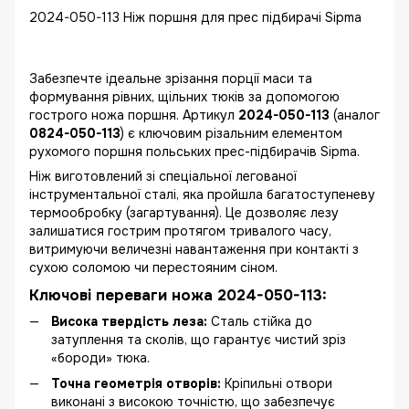
2024-050-113 Ніж поршня для прес підбирачі Sipma
Забезпечте ідеальне зрізання порції маси та
формування рівних, щільних тюків за допомогою
гострого ножа поршня. Артикул
2024-050-113
(аналог
0824-050-113
) є ключовим різальним елементом
рухомого поршня польських прес-підбирачів Sipma.
Ніж виготовлений зі спеціальної легованої
інструментальної сталі, яка пройшла багатоступеневу
термообробку (загартування). Це дозволяє лезу
залишатися гострим протягом тривалого часу,
витримуючи величезні навантаження при контакті з
сухою соломою чи перестояним сіном.
Ключові переваги ножа 2024-050-113:
Висока твердість леза:
Сталь стійка до
затуплення та сколів, що гарантує чистий зріз
«бороди» тюка.
Точна геометрія отворів:
Кріпильні отвори
виконані з високою точністю, що забезпечує