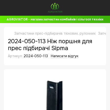
AGROVIKTOR - магазин запчастин комбайнів і сільгосп техніки
Запчастини прес-підбирачів тюкових, рулонних
Запчас
2024-050-113 Ніж поршня для
прес підбирачі Sipma
Артикул:
2024-050-113
Написати відгук