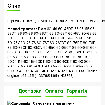
Опис
Поршень 104мм двигуна IVECO 8035.05 (FPT) Tier2 8045
Моделі трактора Fiat:
60-46 60-46DT 55 95-55 95-
55DT 56 60-56 60-56DT 65 60-65M 60-65V 80-65 66
60-66 60-66DT 80-66 80-66DT 80-66F 75 60-75M
60-75V 80-75 76 60-76F 60-76FDT 80-76DT 80-76F
85 60-85CF 60-85CV 62-85C 62-85CM 86 60-86F 60-
86FDT 60-86SV 60-86SVDT 60-86V 60-86VDT 62-86F
88 60-88 60-88DT 80-88 80-88DT 90 110-90 110-
90DT 115-90 115-90DT 60-90 60-90DT 80-90 80-
90DT 90-90 90-90DT 93 60-93 60-93DT 82-93 82-
93DT 94 60-94 60-94DT 82-94 82-94DT L L60 ((Italian
engine)) L65 L75 (->D3768) L95 (->D3768)
Доставка
Оплата
Гарантія
Самовивіз з магазину
-