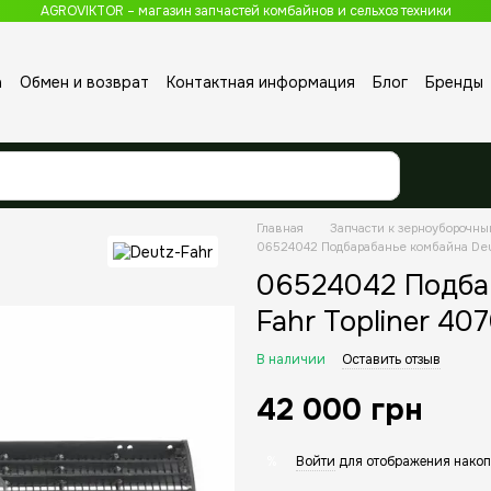
AGROVIKTOR – магазин запчастей комбайнов и сельхоз техники
а
Обмен и возврат
Контактная информация
Блог
Бренды
Главная
Запчасти к зерноуборочн
06524042 Подбарабанье комбайна Deu
06524042 Подба
Fahr Topliner 4
В наличии
Оставить отзыв
42 000 грн
Войти
для отображения накоп
%