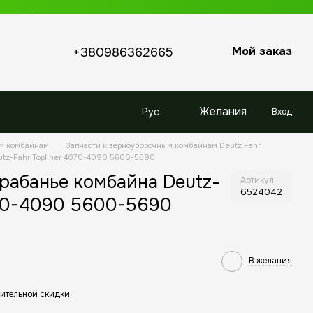
Мой заказ
+380986362665
Желания
Рус
Вход
ым комбайнам
Запчасти к зерноуборочным комбайнам Deutz Fahr
tz-Fahr Topliner 4070-4090 5600-5690
рабанье комбайна Deutz-
Артикул
6524042
070-4090 5600-5690
В желания
ительной скидки