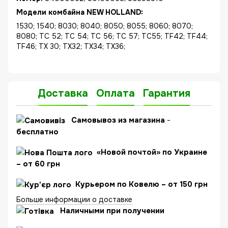
Модели комбайна NEW HOLLAND:
1530; 1540; 8030; 8040; 8050; 8055; 8060; 8070;
8080; TC 52; TC 54; TC 56; TC 57; TC55; TF42; TF44;
TF46; TX 30; TX32; TX34; TX36;
Доставка
Оплата
Гарантия
C
амовывоз из магазина
-
бесплатно
«Новой почтой» по Украине
– от 60 грн
Курьером по Ковелю – от 150 грн
Больше информации о доставке
Наличными при получении