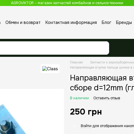
AGROVIKTOR – магазин запчастей комбайнов и сельхоз техники
а
Обмен и возврат
Контактная информация
Блог
Бренды
Главная
Запчасти к зерноуборочн
Направляющая втулка пальца шнека в 
Направляющая вт
сборе d=12mm (г
В наличии
Оставить отзыв
250 грн
Войти
для отображения накоп
%