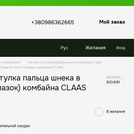
Мой заказ
+380986362665
Желания
Рус
Вход
ым комбайнам
Запчасти к зерноуборочным комбайнам Claas
сборе d=12mm (глазок) комбайна CLAAS
улка пальца шнека в
Артикул
610491
лазок) комбайна CLAAS
В желания
ительной скидки