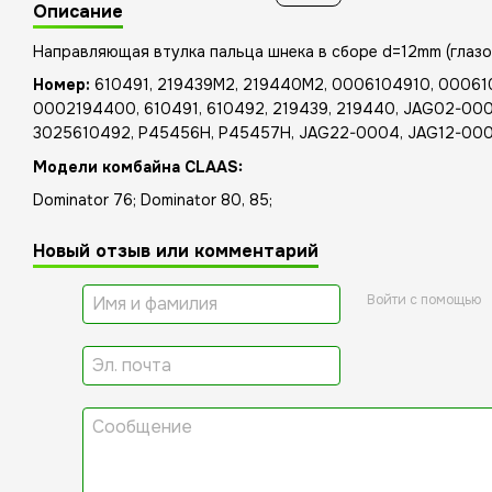
Описание
Направляющая втулка пальца шнека в сборе d=12mm (глазо
Номер:
610491, 219439M2, 219440M2, 0006104910, 00061
0002194400, 610491, 610492, 219439, 219440, JAG02-000
3025610492, P45456H, P45457H, JAG22-0004, JAG12-000
Модели комбайна CLAAS:
Dominator 76; Dominator 80, 85;
Новый отзыв или комментарий
Войти с помощью