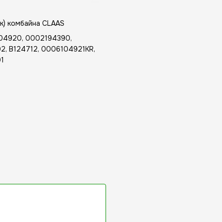
к) комбайна CLAAS
04920, 0002194390,
2, B124712, 0006104921KR,
1