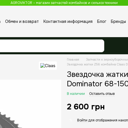
AGROVIKTOR – магазин запчастей комбайнов и сельхоз техники
а
Обмен и возврат
Контактная информация
Блог
Бренды
Главная
Запчасти к зерноуборочн
Звездочка жатки Z56 комбайна Claas D
Звездочка жатки
Dominator 68-15
В наличии
Оставить отзыв
2 600 грн
Войти
для отображения накоп
%