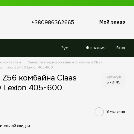
Мой заказ
+380986362665
Желания
Рус
Вход
ым комбайнам
Запчасти к зерноуборочным комбайнам Claas
ominator 68-150 Lexion 405-600
 Z56 комбайна Claas
Артикул
670145
0 Lexion 405-600
В желания
ительной скидки