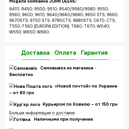
Модели комбайна JOHN DEERE:
9410; 9450; 9500; 9510; 9540/9560/9580; 9550;
9560; 9600; 9610; 9640/9660/9680; 9650 STS; 9660;
9670STS; 9750 STS; 9780CTS; 9880STS; C670; CTS;
T550-T560 (EUROPA EDITION); T660; T670; W540;
W550; W650; W660;
Доставка
Оплата
Гарантия
C
амовывоз из магазина
-
бесплатно
«Новой почтой» по Украине
– от 60 грн
Курьером по Ковелю – от 150 грн
Больше информации о доставке
Наличными при получении