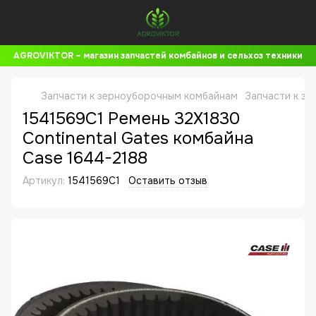
AGROVIKTOR – магазин запчастей комбайнов и сельхоз техники
Запчасти к зерноуборочным комбайнам
Запчасти к з
1541569C1 Ремень 32X1830
Continental Gates комбайна
Case 1644-2188
Артикул:
1541569C1
Оставить отзыв