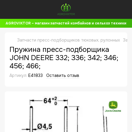
AGROVIKTOR – магазин запчастей комбайнов и сельхоз техники
Запчасти пресс-подборщиков тюковых, рулонных
Зап
Пружина пресс-подборщика
JOHN DEERE 332; 336; 342; 346;
456; 466;
Артикул:
E41833
Оставить отзыв