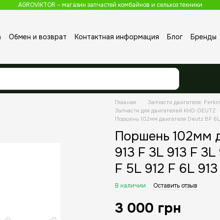
AGROVIKTOR – магазин запчастей комбайнов и сельхоз техники
а
Обмен и возврат
Контактная информация
Блог
Бренды
Главная
Запчасти двигателя: Perkin
Запчасти для двигателей KHD-DEUTZ
Поршень 102мм двигателя Deutz BF 6L 91
Поршень 102мм д
913 F 3L 913 F 3L
F 5L 912 F 6L 913
В наличии
Оставить отзыв
3 000 грн