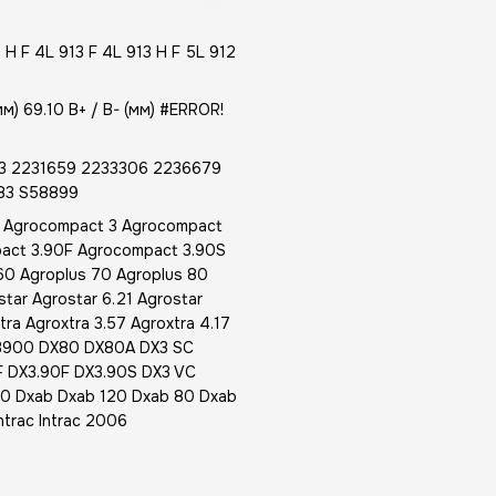
H F 4L 913 F 4L 913 H F 5L 912
) 69.10 B+ / B- (мм) #ERROR!
3 2231659 2233306 2236679
83 S58899
Agrocompact 3 Agrocompact
act 3.90F Agrocompact 3.90S
 60 Agroplus 70 Agroplus 80
star Agrostar 6.21 Agrostar
xtra Agroxtra 3.57 Agroxtra 4.17
X3900 DX80 DX80A DX3 SC
 DX3.90F DX3.90S DX3 VC
0 Dxab Dxab 120 Dxab 80 Dxab
trac Intrac 2006