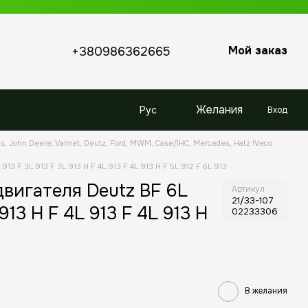
Мой заказ
+380986362665
Желания
Рус
Вход
s, John Deere, Valmet, Deutz, Ford, MWM, Case/IHC, Mercedes, Hatz IVeco
3 F 3L 913 F 3L 913 H F 4L 913 F 4L 913 H F 5L 912 F 6L 913
вигателя Deutz BF 6L
Артикул
21/33-107
 913 H F 4L 913 F 4L 913 H
02233306
В желания