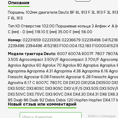
Описание
Поршень 102мм двигателя Deutz BF 6L 913 F 3L 913 F 3L 913 
F 6L 913
Тип K3 Отверстие 102.00 Поршневые кольца 3 Алфин ✔ A (мм
C (мм) - D (мм) 118.10 E (мм) 35.00 F (мм) 56.00
Номер:
02231659 02233306 02236679 02239496 0415218
2239496 2394496 4152183 F100.004.152.183 F1000041521
Модели трактора Deutz:
6007 6007A 6007F 7807 7807A 
3.50S Agrocompact 3.50V/F Agrocompact 3.70V/F Agrocomp
Agrolux Agrolux 60 Agrolux 70 Agrolux 80 Agroplus Agroplus
Agroprima Agroprima 4.31 Agroprima 4.36 Agroprima 6.16 Agro
Freisicht Agrostar 6.08 Freisicht Agrostar 6.28 Freisicht Agro
Agroxtra 6.17 C 6007C 7807C DX DX120 DX120A DX3500 D
DX3.50SC DX3.80SC DX3.90SC DX3 V/F/S DX3.50S DX3.50V/F
DX3.50VC DX3.75VC DX3.90VC DX4 DX4.30 DX4.31 DX6 DX6.3
85 Dxab 86 Dxab 92 Dxbis Dxbis 120 Hopfen Hopfen DX4.17 In
Новый отзыв или комментарий
Войти с помощью