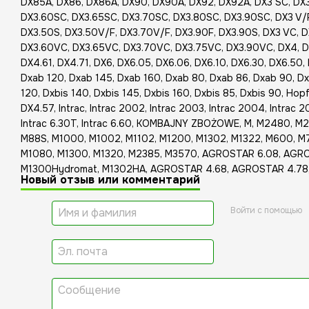
DX85A, DX86, DX86A, DX90, DX90A, DX92, DX92A, DX3 SC, DX
DX3.60SC, DX3.65SC, DX3.70SC, DX3.80SC, DX3.90SC, DX3 V/F
DX3.50S, DX3.50V/F, DX3.70V/F, DX3.90F, DX3.90S, DX3 VC, 
DX3.60VC, DX3.65VC, DX3.70VC, DX3.75VC, DX3.90VC, DX4, DX4
DX4.61, DX4.71, DX6, DX6.05, DX6.06, DX6.10, DX6.30, DX6.50, 
Dxab 120, Dxab 145, Dxab 160, Dxab 80, Dxab 86, Dxab 90, Dxa
120, Dxbis 140, Dxbis 145, Dxbis 160, Dxbis 85, Dxbis 90, Ho
DX4.57, Intrac, Intrac 2002, Intrac 2003, Intrac 2004, Intrac 2
Intrac 6.30T, Intrac 6.60, KOMBAJNY ZBOŻOWE, M, M2480, 
M88S, M1000, M1002, M1102, M1200, M1302, M1322, M600, M
M1080, M1300, M1320, M2385, M3570, AGROSTAR 6.08, AGRO
M1300Hydromat, M1302HA, AGROSTAR 4.68, AGROSTAR 4.78
Новый отзыв или комментарий
Войти с помощью