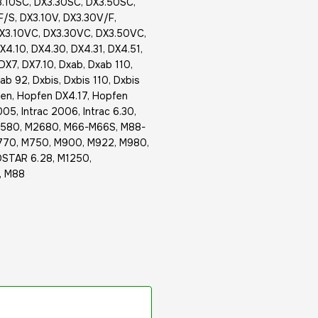
3.10SC, DX3.30SC, DX3.50SC,
/S, DX3.10V, DX3.30V/F,
DX3.10VC, DX3.30VC, DX3.50VC,
.10, DX4.30, DX4.31, DX4.51,
DX7, DX7.10, Dxab, Dxab 110,
b 92, Dxbis, Dxbis 110, Dxbis
pfen, Hopfen DX4.17, Hopfen
005, Intrac 2006, Intrac 6.30,
M2580, M2680, M66-M66S, M88-
770, M750, M900, M922, M980,
STAR 6.28, M1250,
, M88