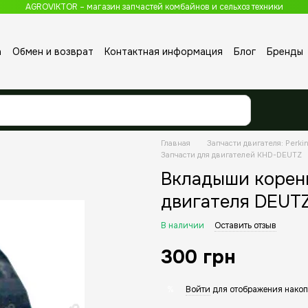
AGROVIKTOR – магазин запчастей комбайнов и сельхоз техники
а
Обмен и возврат
Контактная информация
Блог
Бренды
Главная
Запчасти двигателя: Perkin
Запчасти для двигателей KHD-DEUTZ
Вкладыши коренн
двигателя DEUTZ 
В наличии
Оставить отзыв
300 грн
Войти
для отображения накоп
%