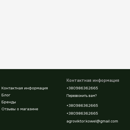
Контактная информация
Контактная информация
+380986362665
Блог
Перезвонить вам?
Бренды
+380986362665
Отзывы о магазине
+380986362665
agroviktor.kowel@gmail.com