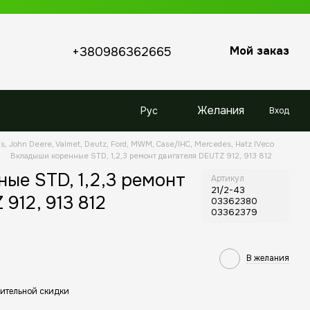
Мой заказ
+380986362665
Желания
Рус
Вход
s, John Deere, Valmet, Deutz, Ford, MWM, Case/IHC, Mercedes, Hatz IVeco
Вкладыши коренные STD, 1,2,3 ремонт двигателя DEUTZ 912, 913 812
ые STD, 1,2,3 ремонт
Артикул
21/2-43
912, 913 812
03362380
03362379
В желания
ительной скидки