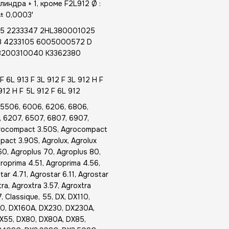
индра + 1, кроме F2L912 Ø :
 ± 0,0003'
5 2233347 2HL380001025
8 4233105 6005000572 D
48200310040 K3362380
F 6L 913 F 3L 912 F 3L 912 H F
912 H F 5L 912 F 6L 912
5506, 6006, 6206, 6806,
 6207, 6507, 6807, 6907,
grocompact 3.50S, Agrocompact
act 3.90S, Agrolux, Agrolux
60, Agroplus 70, Agroplus 80,
roprima 4.51, Agroprima 4.56,
ar 4.71, Agrostar 6.11, Agrostar
a, Agroxtra 3.57, Agroxtra
, Classique, 55, DX, DX110,
60, DX160A, DX230, DX230A,
X55, DX80, DX80A, DX85,