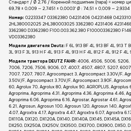
Стандарт / Ø 2,76 / Коренной подшипник (пара) = номер цил
69,78 ± 0,009 — 2,7451 ± 0,0003' Ø : 74,51 ± 0,009 — 2,9334
Номер:
02233347 03362380 04231406 04231468 0423310
2HL380002025 2HL380003025 3362380 4231406 423146
3362380 D3362380 F100.003.362.380 F100003362380 F1
VD03362380
Модели двигателя Deutz:
F 6L 913 BF 4L 913 BF 4L 913 T B
3L 913 F 3L 913 H F 4L 913 F 4L 913 H F 4L 812 F 4L 912 F 4L 
Модели трактора DEUTZ FAHR:
4006, 4506, 5006, 5206, 
7006, 7206, 7506, 9006, 07, 4007, 4507, 4807, 5207, 6007,
7007, 7207, 7807, Agrocompact 3, Agrocompact 3.30V/F, A
3.50V/F, Agrocompact 3.70V/F, Agrocompact 3.90F, Agrocomp
60, Agrolux 70, Agrolux 80, Agrolux 90, AGROPLUS, Agroplus 
Agroprima, Agroprima 4.31, Agroprima 4.36, Agroprima 4.46, Ag
Agroprima 6.06, Agroprima 6.16, Agrostar, Agrostar 4.61, Agrost
6.21, Agrosun, Agrosun 100, Agrosun 120, Agrosun 140, Agroxtr
4.07, Agroxtra 4.17, Agroxtra 4.47, Agroxtra 6.07, Agroxtra 6.17
DX110A, DX120, DX120A, DX140, DX140A, DX145, DX145A, DX1
DX250, DX250A, DX250V, DX3500, DX3700, DX3900, DX50, D