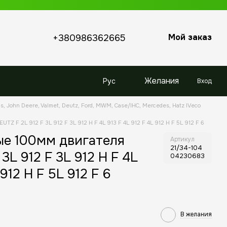
Мой заказ
+380986362665
Желания
Рус
Вход
s, John Deere, Valmet, Deutz, Ford, MWM, Case/IHC, Mercedes, Hatz IVeco
Z F 2L 912 F 3L 912 F 3L 912 H F 4L 913 F 4L 912 F 4L 912 H F 5L 912 F 6
ые 100мм двигателя
Артикул
21/34-104
3L 912 F 3L 912 H F 4L
04230683
 912 H F 5L 912 F 6
В желания