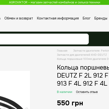
AGROVIKTOR – магазин запчастей комбайнов и сельхоз техники
а
Обмен и возврат
Контактная информация
Блог
Бренды
Главная
Запчасти двигателя: Perkin
Запчасти для двигателей KHD-DEUTZ
Кольца поршневые 100мм двигателя DEUT
Кольца поршнев
DEUTZ F 2L 912 F 
913 F 4L 912 F 4L
В наличии
Оставить отзыв
550 грн