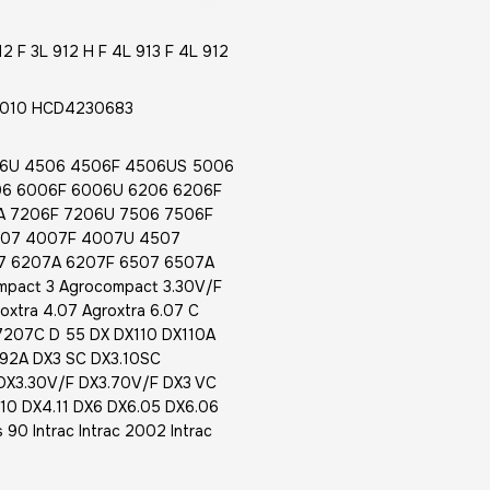
 F 3L 912 H F 4L 913 F 4L 912
0010 HCD4230683
6U 4506 4506F 4506US 5006
6 6006F 6006U 6206 6206F
A 7206F 7206U 7506 7506F
007 4007F 4007U 4507
7 6207A 6207F 6507 6507A
pact 3 Agrocompact 3.30V/F
oxtra 4.07 Agroxtra 6.07 C
07C D 55 DX DX110 DX110A
92A DX3 SC DX3.10SC
DX3.30V/F DX3.70V/F DX3 VC
0 DX4.11 DX6 DX6.05 DX6.06
90 Intrac Intrac 2002 Intrac