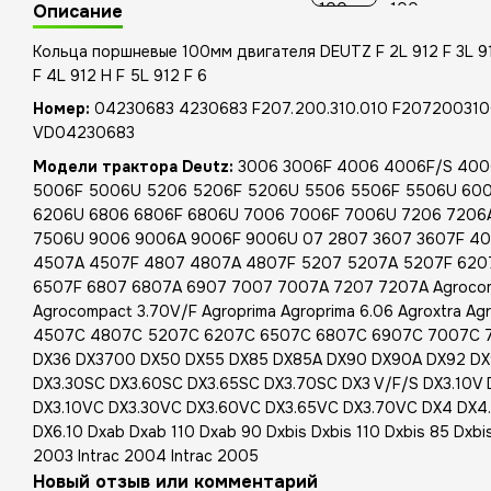
Описание
Кольца поршневые 100мм двигателя DEUTZ F 2L 912 F 3L 912
F 4L 912 H F 5L 912 F 6
Номер:
04230683 4230683 F207.200.310.010 F20720031
VD04230683
Модели трактора Deutz:
3006 3006F 4006 4006F/S 400
5006F 5006U 5206 5206F 5206U 5506 5506F 5506U 600
6206U 6806 6806F 6806U 7006 7006F 7006U 7206 7206
7506U 9006 9006A 9006F 9006U 07 2807 3607 3607F 4
4507A 4507F 4807 4807A 4807F 5207 5207A 5207F 620
6507F 6807 6807A 6907 7007 7007A 7207 7207A Agrocom
Agrocompact 3.70V/F Agroprima Agroprima 6.06 Agroxtra Agr
4507C 4807C 5207C 6207C 6507C 6807C 6907C 7007C 72
DX36 DX3700 DX50 DX55 DX85 DX85A DX90 DX90A DX92 DX
DX3.30SC DX3.60SC DX3.65SC DX3.70SC DX3 V/F/S DX3.10V 
DX3.10VC DX3.30VC DX3.60VC DX3.65VC DX3.70VC DX4 DX4.1
DX6.10 Dxab Dxab 110 Dxab 90 Dxbis Dxbis 110 Dxbis 85 Dxbis 
2003 Intrac 2004 Intrac 2005
Новый отзыв или комментарий