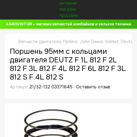
AGROVIKTOR – магазин запчастей комбайнов и сельхоз техники
Запчасти двигателя: Perkins, John Deere, Valmet, Deutz,
Поршень 95мм с кольцами
двигателя DEUTZ F 1L 812 F 2L
812 F 3L 812 F 4L 812 F 6L 812 F 3L
812 S F 4L 812 S
Артикул:
21/32-132 03371645
Оставить отзыв