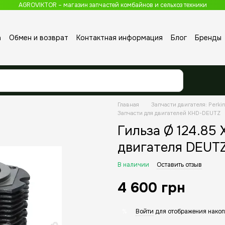
AGROVIKTOR – магазин запчастей комбайнов и сельхоз техники
а
Обмен и возврат
Контактная информация
Блог
Бренды
Главная
Запчасти двигателя: Perkin
Запчасти для двигателей KHD-DEUTZ
Гильза Ø 124.85 
двигателя DEUT
В наличии
Оставить отзыв
4 600 грн
Войти
для отображения накоп
%