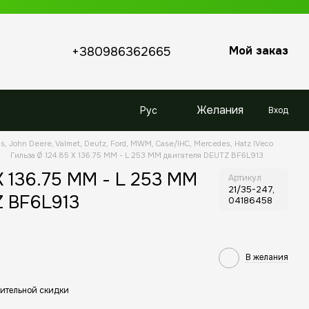
Мой заказ
+380986362665
Желания
Рус
Вход
s, John Deere, Valmet, Deutz, Ford, MWM, Case/IHC, Mercedes, Hatz IVeco
Гильза Ø 124.85 X 136.75 MM - L 253 MM двигателя DEUTZ BF6L913
X 136.75 MM - L 253 MM
Артикул
21/35-247,
Z BF6L913
04186458
В желания
ительной скидки