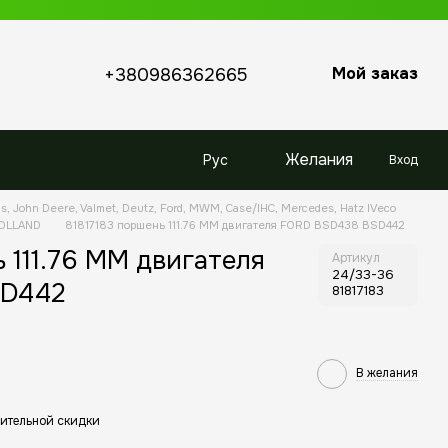
Мой заказ
+380986362665
Желания
Рус
Вход
s, John Deere, Valmet, Deutz, Ford, MWM, Case/IHC, Mercedes, Hatz IVeco
HOLLAND
81817183 поршень 111.76 MM двигателя FORD BSD438 BSD442
 111.76 MM двигателя
Артикул
24/33-36
SD442
81817183
В желания
ительной скидки