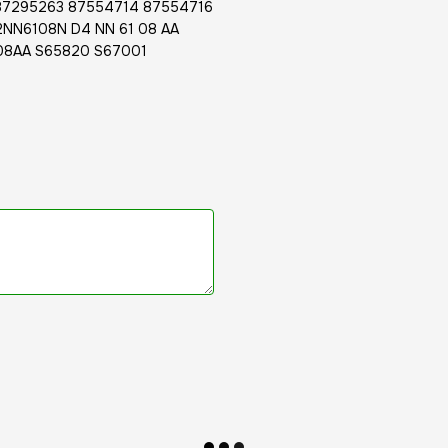
 87295263 87554714 87554716
NN6108N D4 NN 61 08 AA
08AA S65820 S67001