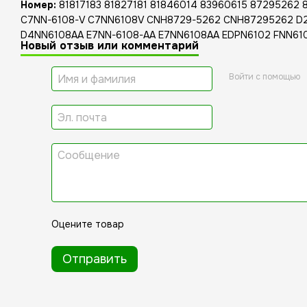
Номер:
81817183 81827181 81846014 83960615 87295262
C7NN-6108-V C7NN6108V CNH8729-5262 CNH87295262 D2
D4NN6108AA E7NN-6108-AA E7NN6108AA EDPN6102 FNN61
Новый отзыв или комментарий
Войти с помощью
Оцените товар
Отправить