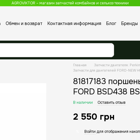
AGROVIKTOR – магазин запчастей комбайнов и сельхоз техники
а
Обмен и возврат
Контактная информация
Блог
Бренды
Главная
Запчасти двигателя: Perkin
Запчасти для двигателей FORD-NEW 
81817183 поршень
FORD BSD438 B
В наличии
Оставить отзыв
2 550 грн
Войти
для отображения накоп
%