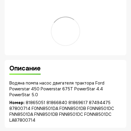
Описание
Водяна помпа насос двигателя трактора Ford
Powerstar 450 Powerstar 675T PowerStar 4.4
PowerStar 5.0
Номер:
81865051 81866840 81869617 87494475
87800714 F0NN8501DA F0NN8501DB F0NN8501DC
FNN8501DA FNN8501DB FNN8501DC FONN8501DC
LA87800714