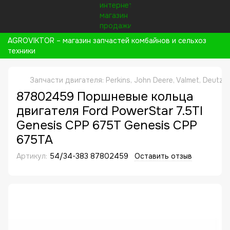
AGROVIKTOR – магазин запчастей комбайнов и сельхоз
техники
Запчасти двигателя: Perkins, John Deere, Valmet, Deutz,
87802459 Поршневые кольца
двигателя Ford PowerStar 7.5TI
Genesis CPP 675T Genesis CPP
675TA
Артикул:
54/34-383 87802459
Оставить отзыв