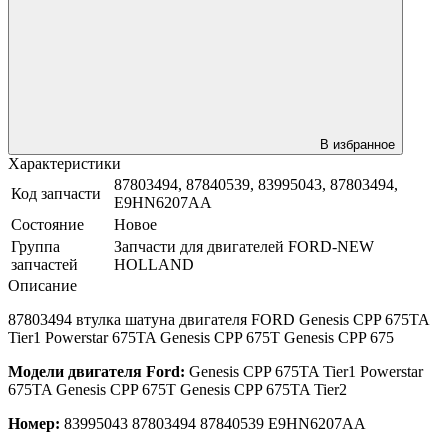
В избранное
Характеристики
87803494, 87840539, 83995043, 87803494,
Код запчасти
E9HN6207AA
Состояние
Новое
Группа
Запчасти для двигателей FORD-NEW
запчастей
HOLLAND
Описание
87803494 втулка шатуна двигателя FORD Genesis CPP 675TA
Tier1 Powerstar 675TA Genesis CPP 675T Genesis CPP 675
Модели двигателя Ford:
Genesis CPP 675TA Tier1 Powerstar
675TA Genesis CPP 675T Genesis CPP 675TA Tier2
Номер:
83995043 87803494 87840539 E9HN6207AA