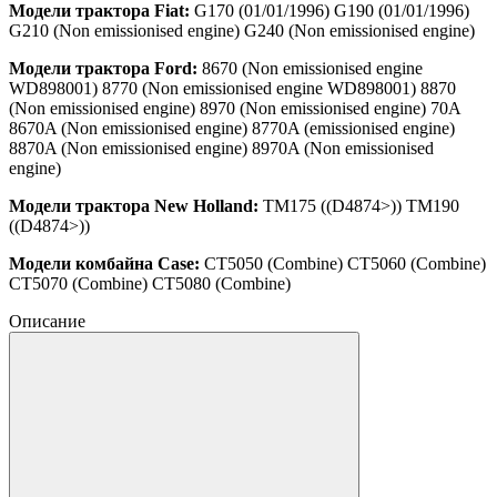
Модели трактора Fiat:
G170 (01/01/1996) G190 (01/01/1996)
G210 (Non emissionised engine) G240 (Non emissionised engine)
Модели трактора Ford:
8670 (Non emissionised engine
WD898001) 8770 (Non emissionised engine WD898001) 8870
(Non emissionised engine) 8970 (Non emissionised engine) 70A
8670A (Non emissionised engine) 8770A (emissionised engine)
8870A (Non emissionised engine) 8970A (Non emissionised
engine)
Модели трактора New Holland:
TM175 ((D4874>)) TM190
((D4874>))
Модели комбайна Case:
CT5050 (Combine) CT5060 (Combine)
CT5070 (Combine) CT5080 (Combine)
Описание