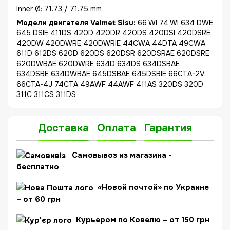
Inner Ø: 71.73 / 71.75 mm
Модели двигателя Valmet Sisu:
66 WI 74 WI 634 DWE
645 DSIE 411DS 420D 420DR 420DS 420DSI 420DSRE
420DW 420DWRE 420DWRIE 44CWA 44DTA 49CWA
611D 612DS 620D 620DS 620DSR 620DSRAE 620DSRE
620DWBAE 620DWRE 634D 634DS 634DSBAE
634DSBE 634DWBAE 645DSBAE 645DSBIE 66CTA-2V
66CTA-4J 74CTA 49AWF 44AWF 411AS 320DS 320D
311C 311CS 311DS
Доставка
Оплата
Гарантия
C
амовывоз из магазина
-
бесплатно
«Новой почтой» по Украине
– от 60 грн
Курьером по Ковелю – от 150 грн