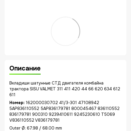
Описание
Вкладиши шатунные СТД двигателя комбайна
трактора SISU VALMET 311 411 420 44 66 620 634 612
611
Номер:
162000030702 41/3-301 47108942
5AP836110552 5AP836179781 800045467 836110552
836179781 900310 9239410611 9245230610 T5069
V836110552 V836179781
Outer Ø: 67.98 / 68.00 mm