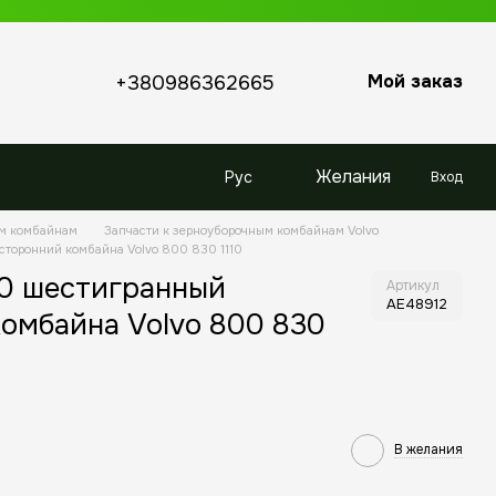
Мой заказ
+380986362665
Желания
Рус
Вход
ым комбайнам
Запчасти к зерноуборочным комбайнам Volvo
сторонний комбайна Volvo 800 830 1110
50 шестигранный
Артикул
AE48912
омбайна Volvo 800 830
В желания