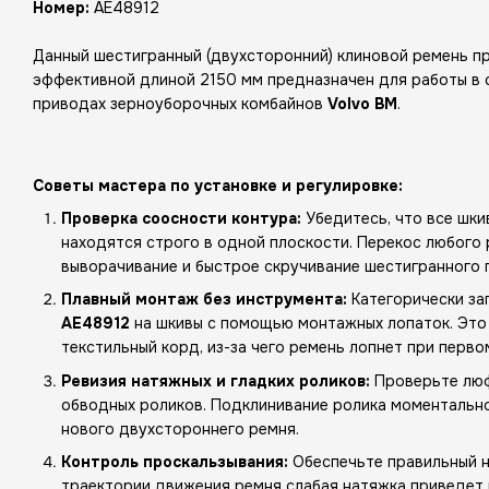
Номер:
AE48912
Данный шестигранный (двухсторонний) клиновой ремень пр
эффективной длиной 2150 мм предназначен для работы в
приводах зерноуборочных комбайнов
Volvo BM
.
Советы мастера по установке и регулировке:
Проверка соосности контура:
Убедитесь, что все шк
находятся строго в одной плоскости. Перекос любого 
выворачивание и быстрое скручивание шестигранного 
Плавный монтаж без инструмента:
Категорически за
AE48912
на шкивы с помощью монтажных лопаток. Это
текстильный корд, из-за чего ремень лопнет при перво
Ревизия натяжных и гладких роликов:
Проверьте люф
обводных роликов. Подклинивание ролика моментальн
нового двухстороннего ремня.
Контроль проскальзывания:
Обеспечьте правильный н
траектории движения ремня слабая натяжка приведет 