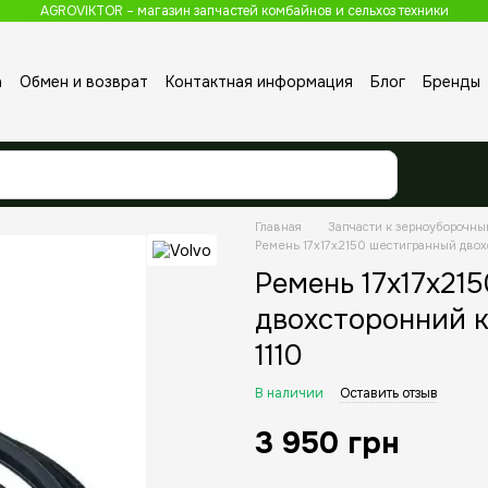
AGROVIKTOR – магазин запчастей комбайнов и сельхоз техники
а
Обмен и возврат
Контактная информация
Блог
Бренды
Главная
Запчасти к зерноуборочн
Ремень 17x17x2150 шестигранный двох
Ремень 17x17x21
двохсторонний к
1110
В наличии
Оставить отзыв
3 950 грн