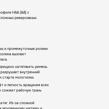
офиля HAA (AA) с
 сложных реверсивных
ивы и промежуточные ролики
ролика вызовет
паса.
прещено натягивать ремень
 разрушает внутренний
м старте молотилки.
т и легкость вращения всех
о сожжет рабочую грань
атяг. Из-за сложной
к мгновенному нагреву и