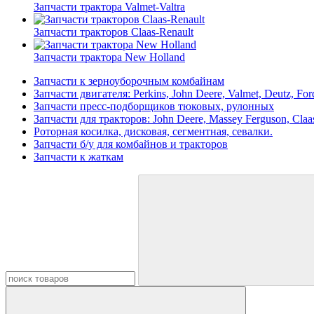
Запчасти трактора Valmet-Valtra
Запчасти тракторов Claas-Renault
Запчасти трактора New Holland
Запчасти к зерноуборочным комбайнам
Запчасти двигателя: Perkins, John Deere, Valmet, Deutz, F
Запчасти пресс-подборщиков тюковых, рулонных
Запчасти для тракторов: John Deere, Massey Ferguson, Claas
Роторная косилка, дисковая, сегментная, севалки.
Запчасти б/у для комбайнов и тракторов
Запчасти к жаткам