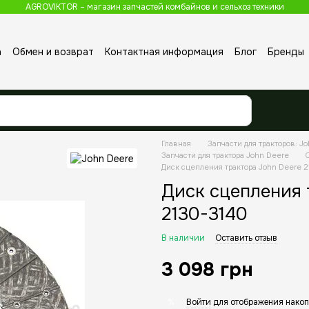
AGROVIKTOR – магазин запчастей комбайнов и сельхоз техники
а
Обмен и возврат
Контактная информация
Блог
Бренды
Главная
Запчасти для тракторов: Jo
Запчасти для трактора John Deere
Диск сцепления трактора John Deere 
Диск сцепления 
2130-3140
В наличии
Оставить отзыв
3 098 грн
Войти
для отображения накоп
%