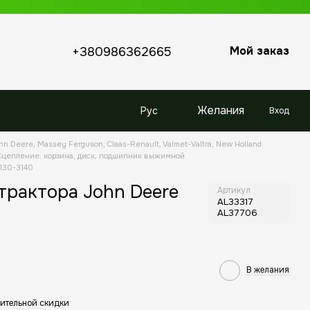
Мой заказ
+380986362665
Желания
Рус
Вход
hn Deere, Massey Ferguson, Claas-Renault, Valmet-Valtra, New Holland
Сцепление: корзина, диск, подшипник выжимной
2130-3140
трактора John Deere
Артикул
AL33317
AL37706
В желания
ительной скидки